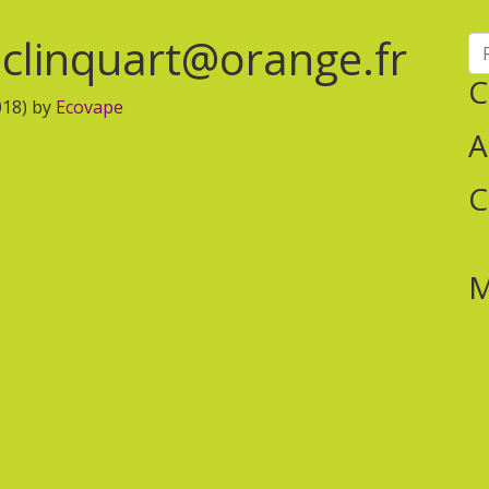
.clinquart@orange.fr
Re
C
018)
by
Ecovape
A
C
M